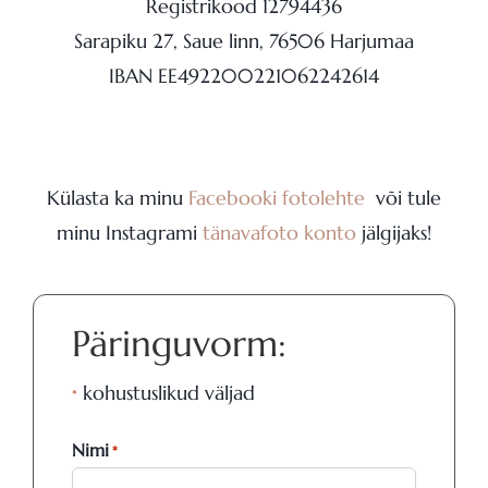
Registrikood 12794436
Sarapiku 27, Saue linn, 76506 Harjumaa
IBAN EE492200221062242614
Külasta ka minu
Facebooki fotolehte
või tule
minu Instagrami
tänavafoto konto
jälgijaks!
Päringuvorm:
kohustuslikud väljad
*
Nimi
*