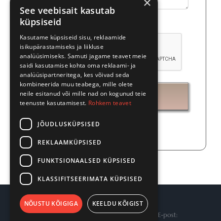
×
See veebisait kasutab
küpsiseid
Palun pane siia linnuke!
Kasutame küpsiseid sisu, reklaamide
isikupärastamiseks ja liikluse
analüüsimiseks. Samuti jagame teavet meie
saidi kasutamise kohta oma reklaami- ja
analüüsipartneritega, kes võivad seda
kombineerida muu teabega, mille olete
neile esitanud või mille nad on kogunud teie
teenuste kasutamisest.
Rohkem teavet
JÕUDLUSKÜPSISED
REKLAAMKÜPSISED
FUNKTSIONAALSED KÜPSISED
KLASSIFITSEERIMATA KÜPSISED
NÕUSTU KÕIGIGA
KEELDU KÕIGIST
Põhjavesi OÜ | Telefon:
+372 484 221
| E-post: