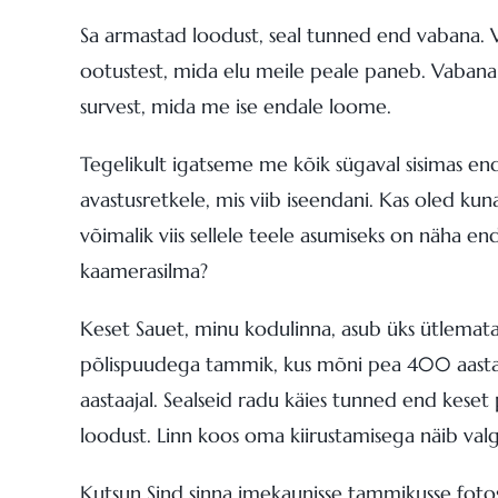
Sa armastad loodust, seal tunned end vabana. V
ootustest, mida elu meile peale paneb. Vabana
survest, mida me ise endale loome.
Tegelikult igatseme me kõik sügaval sisimas end
avastusretkele, mis viib iseendani. Kas oled ku
võimalik viis sellele teele asumiseks on näha en
kaamerasilma?
Keset Sauet, minu kodulinna, asub üks ütlemata
põlispuudega tammik, kus mõni pea 400 aasta 
aastaajal. Sealseid radu käies tunned end keset
loodust. Linn koos oma kiirustamisega näib val
Kutsun Sind sinna imekaunisse tammikusse fotose