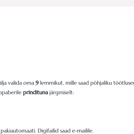
älja valida oma
9
lemmikut, mille saad põhjaliku töötluseg
otopaberile
prindituna
järgmiselt:
pakiautomaati. Digifailid saad e-mailile.