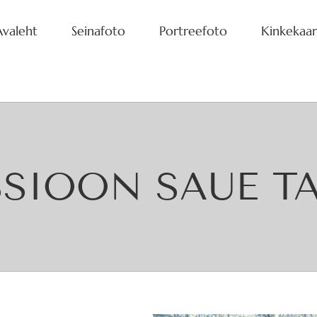
Avaleht
Seinafoto
Portreefoto
Kinkekaar
SSIOON SAUE T