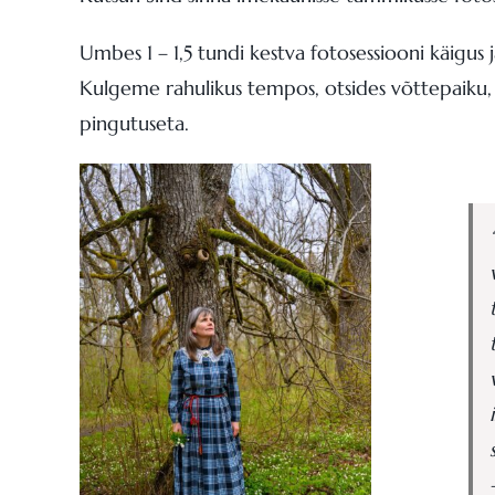
Umbes 1 – 1,5 tundi kestva fotosessiooni käigu
Kulgeme rahulikus tempos, otsides võttepaiku, m
pingutuseta.