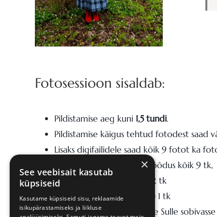
Fotosessioon sisaldab:
Pildistamise aeg kuni
1,5 tundi
.
Pildistamise käigus tehtud fotodest saad v
Lisaks digifailidele saad kõik 9 fotot ka f
×
– klassikalises 10×15 cm mõõdus kõik 9 tk,
See veebisait kasutab
– mõõdus A5 (15 x 21 cm) 2 tk
küpsiseid
– mõõdus A4 (21 x 30 cm) 1 tk
Kasutame küpsiseid sisu, reklaamide
isikupärastamiseks ja liikluse
Prinditud fotod saadetakse Sulle sobivasse 
analüüsimiseks. Samuti jagame teavet meie