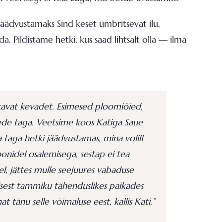
äädvustamaks Sind keset ümbritsevat ilu.
 Pildistame hetki, kus saad lihtsalt olla — ilma
rkavat kevadet. Esimesed ploomiõied,
vede taga. Veetsime koos Katiga Saue
aga hetki jäädvustamas, mina volilt
nidel osalemisega, sestap ei tea
el, jättes mulle seejuures vabaduse
misest tammiku tähenduslikes paikades
tänu selle võimaluse eest, kallis Kati.”