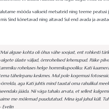
s jalutame mööda vaikseid metsateid ning teeme peatusi j
is Sind kõnetavad ning aitavad Sul end avada ja avastada.
“Mai alguse kohta oli õhus vähe soojust, ent rohkesti tä
valgete ülaste väljad, õrnrohelised lehenupud. Päike pil
tammiku roheluses helge hommikupooliku: Kati kaamera t
tema tähelepanu keskmes. Mul pole kogemusi fotosessioo
võrrelda, aga Kati juhtis mind taustal oma rahulikul meel
iseendaks jääda. Nii väga tahaks arvata, et sellest kulge
saime me mõlemad puudutatud. Mina igal juhul küll. Tuhat 
– Evelin