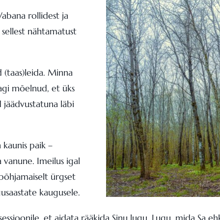
abana rollidest ja
 sellest nähtamatust
 (taas)leida. Minna
nagi mõelnud, et üks
d jäädvustatuna läbi
 kaunis paik –
vanune. Imeilus igal
 põhjamaiselt ürgset
gusaastate kaugusele.
ssioonile, et aidata rääkida Sinu lugu. Lugu, mida Sa ehk 